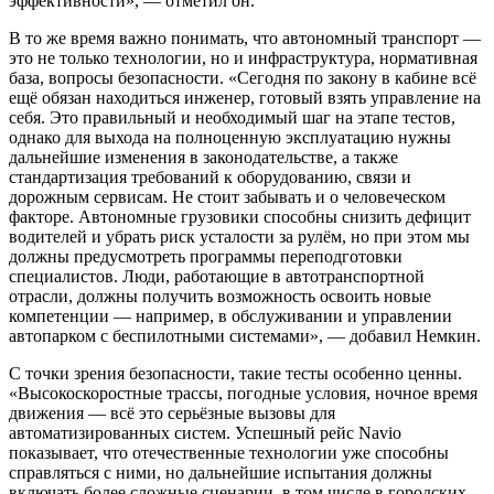
эффективности», — отметил он.
В то же время важно понимать, что автономный транспорт —
это не только технологии, но и инфраструктура, нормативная
база, вопросы безопасности. «Сегодня по закону в кабине всё
ещё обязан находиться инженер, готовый взять управление на
себя. Это правильный и необходимый шаг на этапе тестов,
однако для выхода на полноценную эксплуатацию нужны
дальнейшие изменения в законодательстве, а также
стандартизация требований к оборудованию, связи и
дорожным сервисам. Не стоит забывать и о человеческом
факторе. Автономные грузовики способны снизить дефицит
водителей и убрать риск усталости за рулём, но при этом мы
должны предусмотреть программы переподготовки
специалистов. Люди, работающие в автотранспортной
отрасли, должны получить возможность освоить новые
компетенции — например, в обслуживании и управлении
автопарком с беспилотными системами», — добавил Немкин.
С точки зрения безопасности, такие тесты особенно ценны.
«Высокоскоростные трассы, погодные условия, ночное время
движения — всё это серьёзные вызовы для
автоматизированных систем. Успешный рейс Navio
показывает, что отечественные технологии уже способны
справляться с ними, но дальнейшие испытания должны
включать более сложные сценарии, в том числе в городских