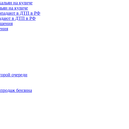
льян на куличе
падают в ДТП в РФ
ения
торой очереди
 продаж бензина