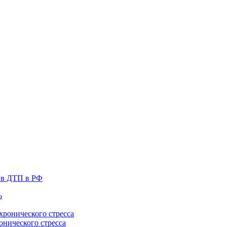
т в ДТП в РФ
онического стресса