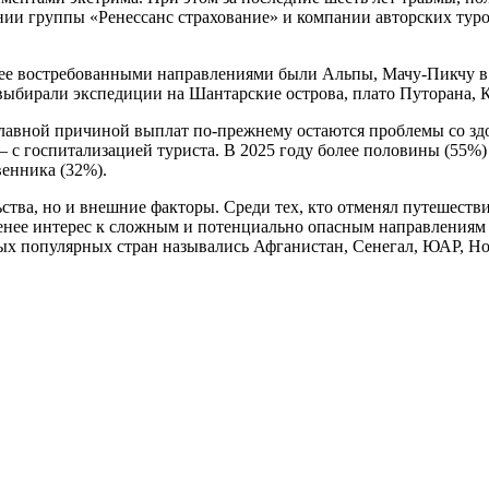
нии группы «Ренессанс страхование» и компании авторских тур
ее востребованными направлениями были Альпы, Мачу‑Пикчу в П
ыбирали экспедиции на Шантарские острова, плато Путорана, К
лавной причиной выплат по-прежнему остаются проблемы со здо
— с госпитализацией туриста. В 2025 году более половины (55%
венника (32%).
тва, но и внешние факторы. Среди тех, кто отменял путешествие
 менее интерес к сложным и потенциально опасным направления
мых популярных стран назывались Афганистан, Сенегал, ЮАР, Н